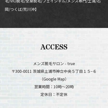
毛/VIO脱毛/全身脱毛/フェイシャル/メンズ専門/土浦/石
岡/つくば/荒川沖】
ACCESS
メンズ脱毛サロン - true
〒300-0011 茨城県土浦市神立中央５丁目１５−６
（Google Map）
営業時間：10時〜20時
定休日：不定休