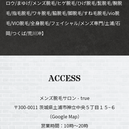
ロウ/まゆげ/メンズ脱毛/ヒゲ脱毛/ひげ脱毛/髭脱毛/腕脱
毛/指毛脱毛/ワキ脱毛/脇脱毛/脚脱毛/すね毛脱毛/vio脱
毛/VIO脱毛/全身脱毛/フェイシャル/メンズ専門/土浦/石
岡/つくば/荒川沖】
ACCESS
メンズ脱毛サロン - true
〒300-0011 茨城県土浦市神立中央５丁目１５−６
（Google Map）
営業時間：10時〜20時